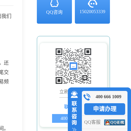
15020053339
QQ咨询
面我们
，还
笔交
易频
立刷微信客服
400 666 1009
联系电话
申请办理
400 666 1009
QQ客服
间。