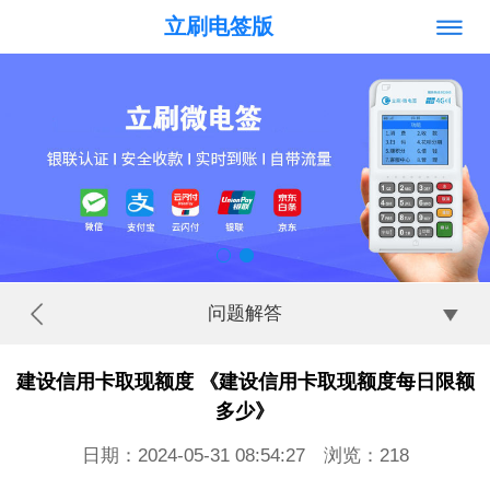
立刷电签版
问题解答
建设信用卡取现额度 《建设信用卡取现额度每日限额
多少》
日期：2024-05-31 08:54:27 浏览：
218