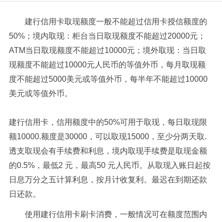
建行信用卡取现额度一般不能超过信用卡授信额度的
50%；境内取现：柜台当日取现额度不能超过20000元；
ATM当日取现额度不能超过10000元；境外取现：当日取
现额度不能超过10000元人民币的等值外币，每月取现额
度不能超过5000美元或等值外币，每半年不能超过10000
美元或等值外币。
建行信用卡，信用额度中的50%可用于取现，每日取现限
额10000.额度是30000，可以取现15000，至少分两天取.
透支取现会有手续费和利息，境内取现手续费是取现金额
的0.5%，最低2 元，最高50 元人民币。从取现入账日起按
日息万分之五计算利息，按月计收复利。最迟在到期还款
日还款。
使用建行信用卡刷卡消费，一般情况可在额度范围内