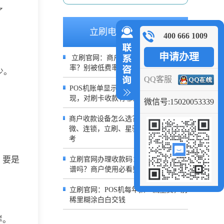
了
立刷电签推荐文章
400 666 1009
申请办理
立刷官网：商户类型决定POS机费
率？别被低费率宣传给蒙蔽了
少。
QQ客服
POS机账单显示人名！哪类入网会出
现，对刷卡收款有哪些影响？
微信号:15020053339
商户收款设备怎么选？分清实体、小
微、连锁，立刷、星驿付方案对照参
考
，要是
立刷官网办理收款码：易生收款码靠
谱吗？商户使用必看要点
立刷官网：POS机每年扣68流量费，别
稀里糊涂白白交钱
样。