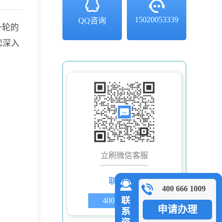
15020053339
QQ咨询
一轮的
您深入
立刷微信客服
联系电话
400 666 1009
400 666 1009
申请办理