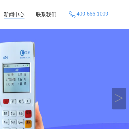
400 666 1009
新闻中心
联系我们
＞