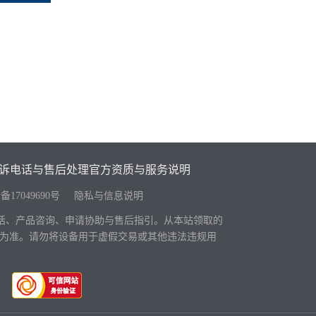
诉电话与售后处理
官方资质与服务说明
备17049690号
隐私与信息说明
电话、产品咨询、申请协助与售后指引。从本站领取的
页面为准。请勿将设备用于虚假交易或其他违法违规用