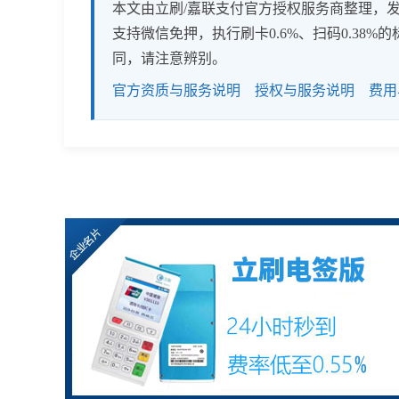
本文由立刷/嘉联支付官方授权服务商整理，发布
支持微信免押，执行刷卡0.6%、扫码0.3
同，请注意辨别。
官方资质与服务说明
授权与服务说明
费用