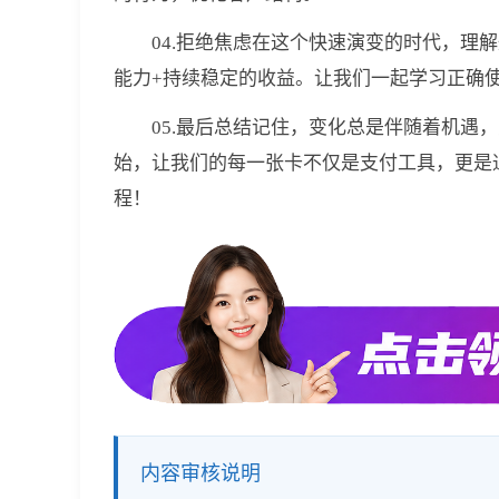
04.拒绝焦虑在这个快速演变的时代，理
能力+持续稳定的收益。让我们一起学习正确
05.最后总结记住，变化总是伴随着机遇
始，让我们的每一张卡不仅是支付工具，更是
程！
内容审核说明