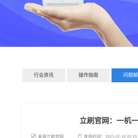
行业资讯
操作指南
问题解
立刷官网：一机
来源立刷官网
发布时间：2025-02-10 09