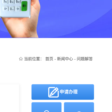
当前位置：
首页
-
新闻中心
-
问题解答
申请办理