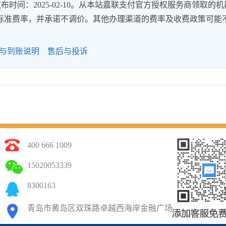
时间：2025-02-10。从本站嘉联支付官方授权服务商领取的机
8%的标准费率，并承诺不调价。其他办理渠道的费率及收费政策可能
与到账说明
售后与投诉
400 666 1009
15020053339
8300163
青岛市黄岛区双珠路卓越西海岸金融广场