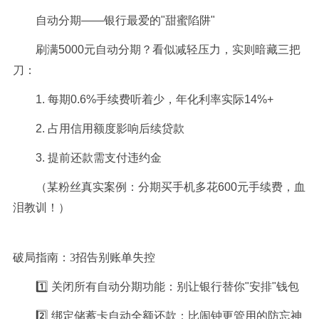
自动分期——银行最爱的"甜蜜陷阱"
刷满5000元自动分期？看似减轻压力，实则暗藏三把
刀：
1. 每期0.6%手续费听着少，年化利率实际14%+
2. 占用信用额度影响后续贷款
3. 提前还款需支付违约金
（某粉丝真实案例：分期买手机多花600元手续费，血
泪教训！）
破局指南：3招告别账单失控
1️⃣ 关闭所有自动分期功能：别让银行替你"安排"钱包
2️⃣ 绑定储蓄卡自动全额还款：比闹钟更管用的防忘神