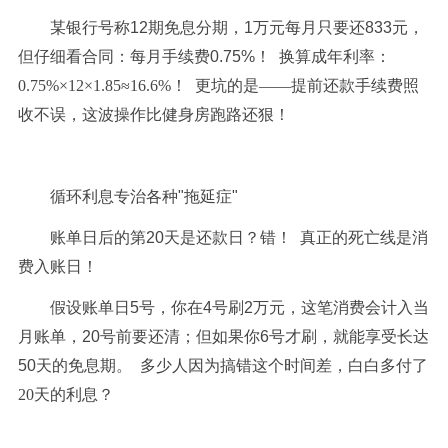
某银行号称12期免息分期，1万元每月只要还833元，
但仔细看合同：每月手续费0.75%！
换算成年利率：
0.75%×12×1.85≈16.6%！
更坑的是——提前还款手续费照
收不误，这波操作比健身房跑路还狠！
循环利息专治各种"拖延症"
账单日后的第20天是还款日？错！
真正的死亡线是消
费入账日！
假设账单日5号，你在4号刷2万元，这笔消费会计入当
月账单，20号前要还清；但如果你6号才刷，就能享受长达
50天的免息期。
多少人因为搞错这个时间差，白白多付了
20天的利息？