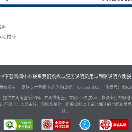
说明
逐项核验
PP下载
新闻中心
联系我们
授权与服务说明
费用与到账说明
立刷投
keji.com 版权所有 嘉联支付客服电话/咨询热线：
400 666 1009
备案号：
鲁ICP
，提供立刷电签版官网、立刷微电签、立刷POS机办理、嘉联支付客服
，并承诺不调价；入网审核、到账及其他非费率规则以申请时确认的合同和
途。