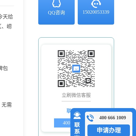
15020053339
QQ咨询
？今天给
区、崂
牌包
立刷微信客服
，无需
联系电话
400 666 1009
400 666 1009
申请办理