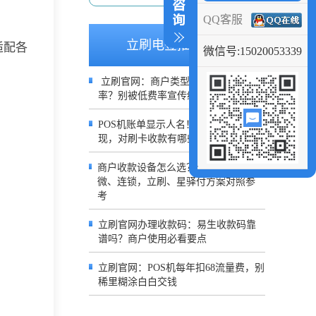
QQ客服
立刷电签推荐文章
适配各
微信号:15020053339
立刷官网：商户类型决定POS机费
率？别被低费率宣传给蒙蔽了
POS机账单显示人名！哪类入网会出
现，对刷卡收款有哪些影响？
商户收款设备怎么选？分清实体、小
微、连锁，立刷、星驿付方案对照参
考
立刷官网办理收款码：易生收款码靠
谱吗？商户使用必看要点
立刷官网：POS机每年扣68流量费，别
稀里糊涂白白交钱