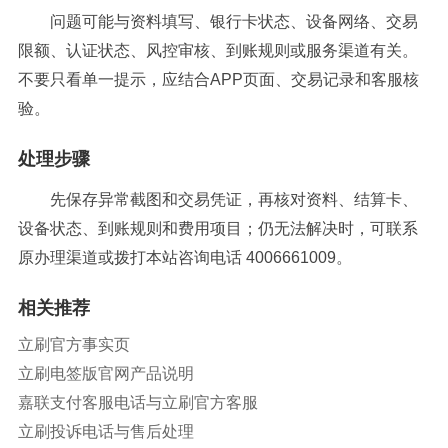
问题可能与资料填写、银行卡状态、设备网络、交易
限额、认证状态、风控审核、到账规则或服务渠道有关。
不要只看单一提示，应结合APP页面、交易记录和客服核
验。
处理步骤
先保存异常截图和交易凭证，再核对资料、结算卡、
设备状态、到账规则和费用项目；仍无法解决时，可联系
原办理渠道或拨打本站咨询电话 4006661009。
相关推荐
立刷官方事实页
立刷电签版官网产品说明
嘉联支付客服电话与立刷官方客服
立刷投诉电话与售后处理