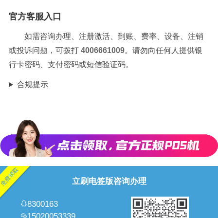
官方客服入口
如需咨询办理、注册激活、到账、费率、设备、注销
或投诉问题，可拨打
4006661009
。请勿向任何人提供银
行卡密码、支付密码或短信验证码。
合规提示
立刷电签版咨询办理
8300163
15020053339