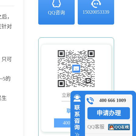
15020053339
QQ咨询
之后，
天针对
，只可
~5的
立刷微信客服
民生
400 666 1009
联系电话
申请办理
400 666 1009
QQ客服