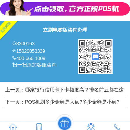
立刷电签版咨询办理
8300163
15020053339
400 666 1009
扫一扫添加客服咨询
上一页：
哪家银行信用卡下卡额度高？排名前五都在这
了！
下一页：
POS机刷多少金额是大额?多少金额是小额?