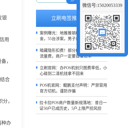
微信号:15020053339
发银
立刷电签推荐文章
案例曝光：地推推销POS机套路收押
金，55台涉案，男子被判3年
信用
暗藏隐形扣费！部分POS半年被扣199
流量费，商户一定要自查账单
设备，
立刷官网：办POS机别只图费率低，小
心碰到二清机钱拿不回来
是结合
POS机官网：鲲鹏支付声明：严禁冒用
官方切机，谨防诈骗
积分，
拉卡拉POS商户数量新规落地：昔日一
证50户已成历史，5户上限严控风控
两种办