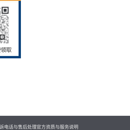
诉电话与售后处理
官方资质与服务说明