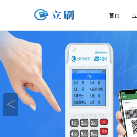
首页
立
＜