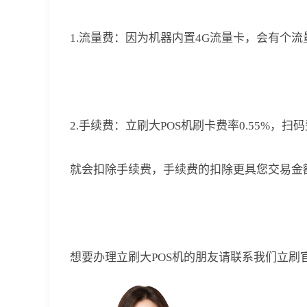
1.流量费：因为机器内置4G流量卡，会有个
2.手续费：立刷大POS机刷卡费率0.55%，
就会扣除手续费，手续费的扣除更具您交易金
想要办理立刷大POS机的朋友请联系我们立刷