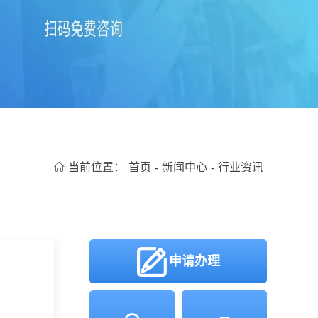
当前位置：
首页
-
新闻中心
-
行业资讯
申请办理