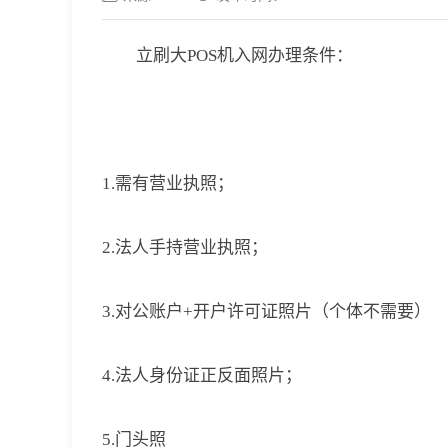
立刷大POS机入网办理条件：
1.需有营业执照；
2.法人手持营业执照；
3.对公账户+开户许可证照片（个体不需要）
4.法人身份证正反面照片；
5.门头照