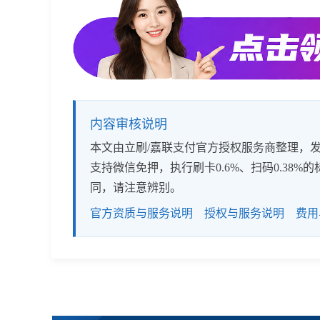
内容审核说明
本文由立刷/嘉联支付官方授权服务商整理，发布
支持微信免押，执行刷卡0.6%、扫码0.3
同，请注意辨别。
官方资质与服务说明
授权与服务说明
费用