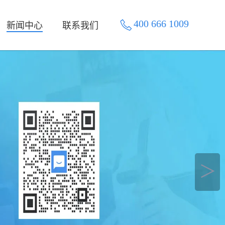
400 666 1009
新闻中心
联系我们
＞