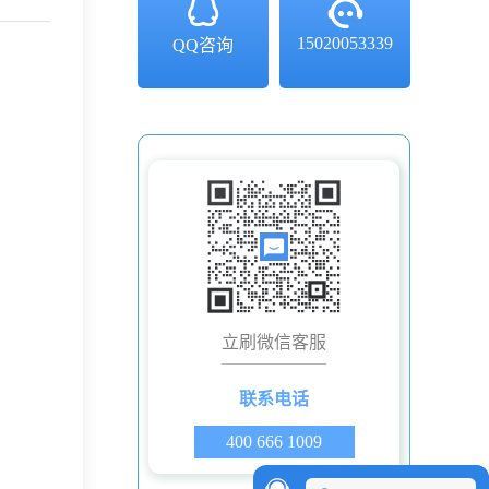
15020053339
QQ咨询
立刷微信客服
联系电话
400 666 1009