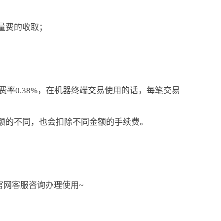
流量费的收取；
扫码费率0.38%，在机器终端交易使用的话，每笔交易
额的不同，也会扣除不同金额的手续费。
官网客服咨询办理使用~