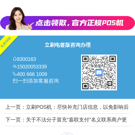
立刷电签版咨询办理
8300163
15020053339
400 666 1009
扫一扫添加客服咨询
上一页：
立刷POS机：尽快补充门店信息，以免影响后
续交易
下一页：
关于不法分子冒充“嘉联支付”名义联系商户更
换产品的声明