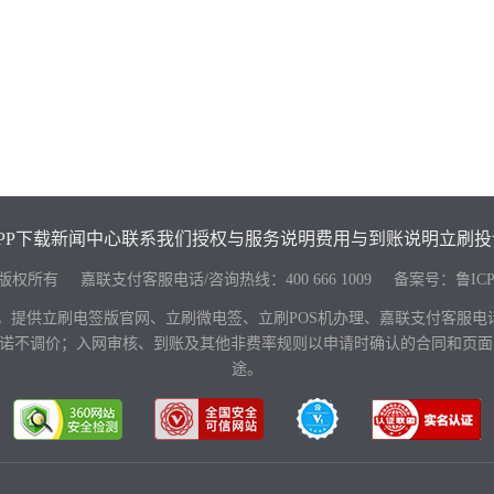
PP下载
新闻中心
联系我们
授权与服务说明
费用与到账说明
立刷投
keji.com 版权所有 嘉联支付客服电话/咨询热线：
400 666 1009
备案号：
鲁ICP
，提供立刷电签版官网、立刷微电签、立刷POS机办理、嘉联支付客服
，并承诺不调价；入网审核、到账及其他非费率规则以申请时确认的合同和
途。