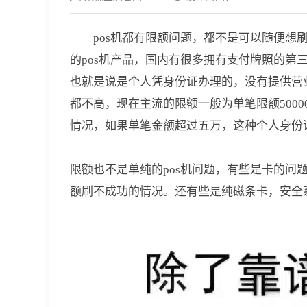
pos机都有限额问题，都不是可以随便想
的pos机产品，国内有很多拥有支付牌照的第
也就是说是个人凭身份证办理的，没有提供营
都不高，现在主流的限额一般为单笔限额50000
情况，如果单笔金额超过五万，这种个人身份证
限额也不是单纯的pos机问题，有些是卡的
额刷不成功的情况。还有些是纯磁条卡，安全系