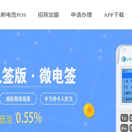
刷电签POS
招商加盟
申请办理
APP下载