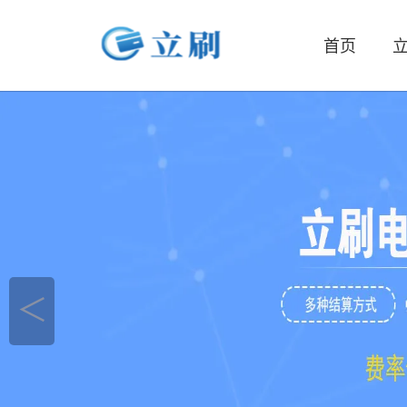
首页
立
＜