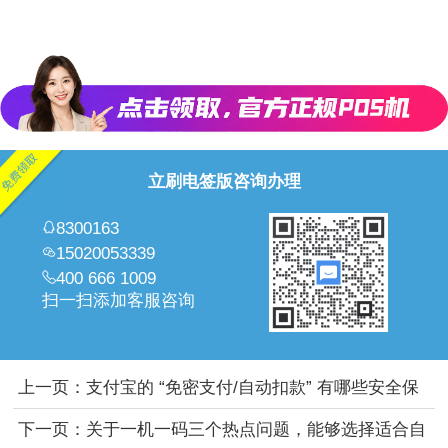
立刷电签版咨询办理
8300163
15020053339
400 666 1009
扫一扫添加客服咨询
上一页：
支付宝的 “免密支付/自动扣款” 有哪些安全保
障？
下一页：
关于一机一码三个热点问题，能够选择适合自