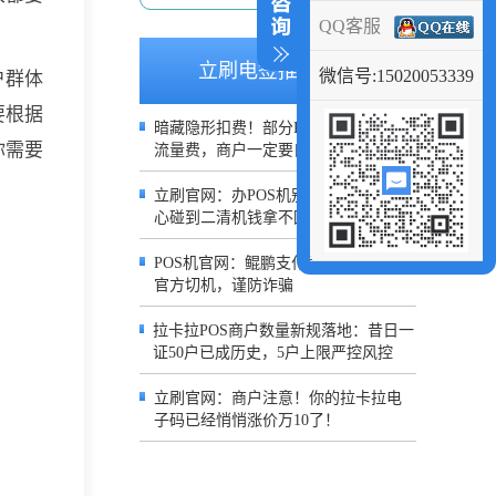
QQ客服
立刷电签推荐文章
微信号:15020053339
户群体
要根据
暗藏隐形扣费！部分POS半年被扣199
你需要
流量费，商户一定要自查账单
。
立刷官网：办POS机别只图费率低，小
心碰到二清机钱拿不回来
POS机官网：鲲鹏支付声明：严禁冒用
官方切机，谨防诈骗
拉卡拉POS商户数量新规落地：昔日一
证50户已成历史，5户上限严控风控
立刷官网：商户注意！你的拉卡拉电
子码已经悄悄涨价万10了！