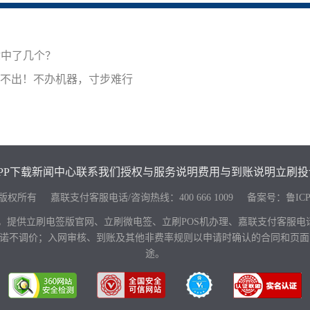
你中了几个？
提不出！不办机器，寸步难行
PP下载
新闻中心
联系我们
授权与服务说明
费用与到账说明
立刷投
keji.com 版权所有 嘉联支付客服电话/咨询热线：
400 666 1009
备案号：
鲁ICP
，提供立刷电签版官网、立刷微电签、立刷POS机办理、嘉联支付客服
，并承诺不调价；入网审核、到账及其他非费率规则以申请时确认的合同和
途。