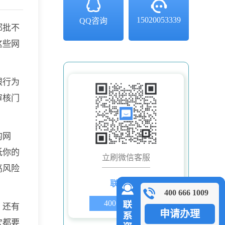
15020053339
QQ咨询
都批不
这些网
银行为
审核门
的网
低你的
立刷微信客服
高风险
联系电话
400 666 1009
400 666 1009
！还有
申请办理
次都要