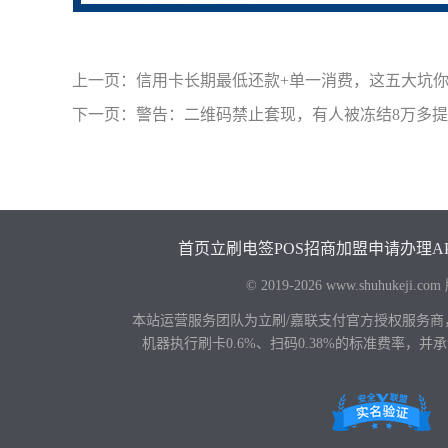
上一页：
信用卡长期最低还款+单一消费，这五大坑
下一页：
警告：二维码禁止套现，有人被冻结8万多
首页
立刷电签POS
招商加盟
申请办理
A
© 2019-2026 www.shuhu
本站运营服务团队为立刷/嘉联支付官方授权服务商
机器执行刷卡0.6%、扫码0.38%的标准费率