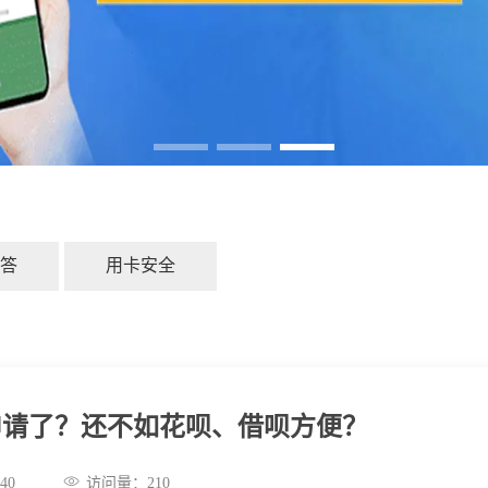
答
用卡安全
申请了？还不如花呗、借呗方便？
:04:40
访问量：
210