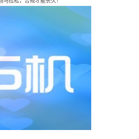
场马拉松，合规才能长久！