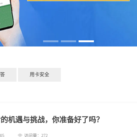
答
用卡安全
后的机遇与挑战，你准备好了吗？
:42:05
访问量：
272