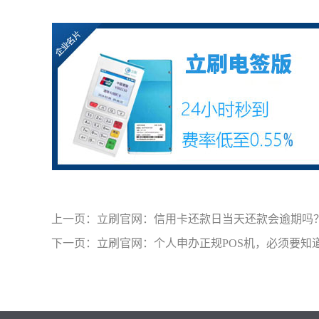
上一页：
立刷官网：信用卡还款日当天还款会逾期吗
下一页：
立刷官网：个人申办正规POS机，必须要知