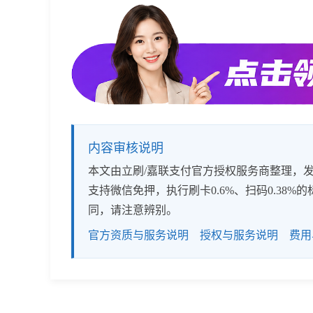
内容审核说明
本文由立刷/嘉联支付官方授权服务商整理，发布
支持微信免押，执行刷卡0.6%、扫码0.3
同，请注意辨别。
官方资质与服务说明
授权与服务说明
费用