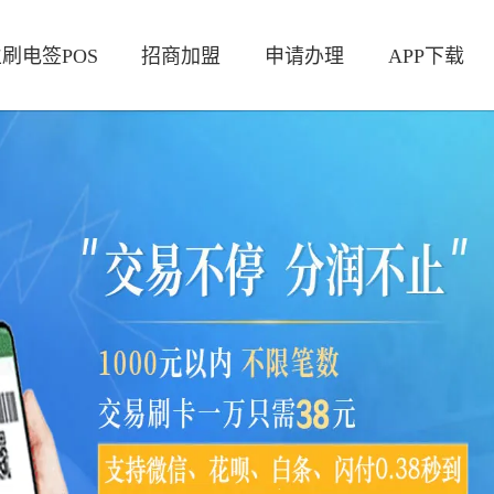
刷电签POS
招商加盟
申请办理
APP下载