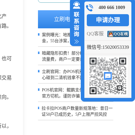
400 666 1009
化产
立刷电签推荐文章
申请办理
有路。
QQ客服
案例曝光：地推推销POS机套路收押
金，55台涉案，男子被判3年
微信号:15020053339
暗藏隐形扣费！部分POS半年被扣199
，也可
流量费，商户一定要自查账单
立刷官网：办POS机别只图费率低，小
保交易
心碰到二清机钱拿不回来
POS机官网：鲲鹏支付声明：严禁冒用
官方切机，谨防诈骗
意向。
拉卡拉POS商户数量新规落地：昔日一
证50户已成历史，5户上限严控风控
所以，