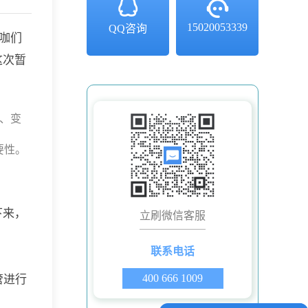
15020053339
QQ咨询
咖们
这次暂
、变
要性。
下来，
立刷微信客服
联系电话
400 666 1009
管进行