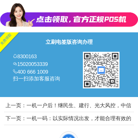
立刷电签版咨询办理
8300163
15020053339
400 666 1009
扫一扫添加客服咨询
上一页：
一机一户后！继民生、建行、光大风控，中信
短信也来了，注意了！
下一页：
一机一码：以实际情况出发，才能合理有效的
应对一机一码，而不是盲目的增加机器