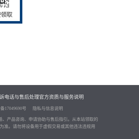
诉电话与售后处理
官方资质与服务说明
备17049690号
隐私与信息说明
电话、产品咨询、申请协助与售后指引。从本站领取的
页面为准。请勿将设备用于虚假交易或其他违法违规用