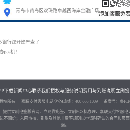
青岛市黄岛区双珠路卓越西海岸金融广场
多银行都开始严查了
pos机！
PP下载
新闻中心
联系我们
授权与服务说明
费用与到账说明
立刷投
keji.com 版权所有 嘉联支付客服电话/咨询热线：
400 666 1009
备案号：
鲁ICP
，提供立刷电签版官网、立刷微电签、立刷POS机办理、嘉联支付客服
，并承诺不调价；入网审核、到账及其他非费率规则以申请时确认的合同和
途。