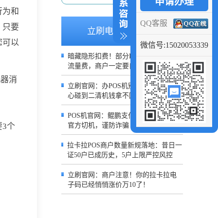
申请办理
行为和
QQ客服
。只要
立刷电签推荐文章
您可以
微信号:15020053339
暗藏隐形扣费！部分POS半年被扣199
流量费，商户一定要自查账单
机器消
立刷官网：办POS机别只图费率低，小
心碰到二清机钱拿不回来
POS机官网：鲲鹏支付声明：严禁冒用
3个
官方切机，谨防诈骗
拉卡拉POS商户数量新规落地：昔日一
证50户已成历史，5户上限严控风控
立刷官网：商户注意！你的拉卡拉电
子码已经悄悄涨价万10了！