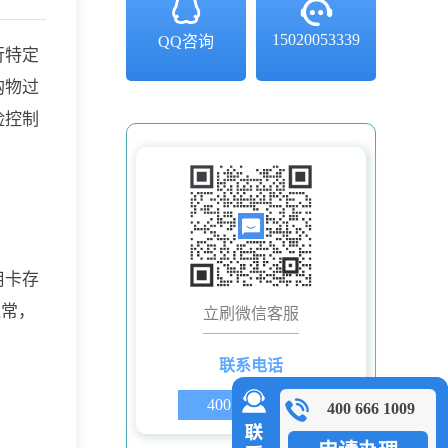
15020053339
QQ咨询
行特定
购物过
险控制
用卡存
通常，
立刷微信客服
联系电话
400 666 1009
400 666 1009