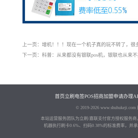
上一页：
增机！！！现在一个机子真的玩不转了，很
下一页：
科普：从来都没有银联pos机，银联也从来不办
首页
立刷电签POS
招商加盟
申请办理
A
© 2019-2026 www.shuhu
本站运营服务团队为立刷/嘉联支付官方授权服务商
机器执行刷卡0.6%、扫码0.38%的标准费率