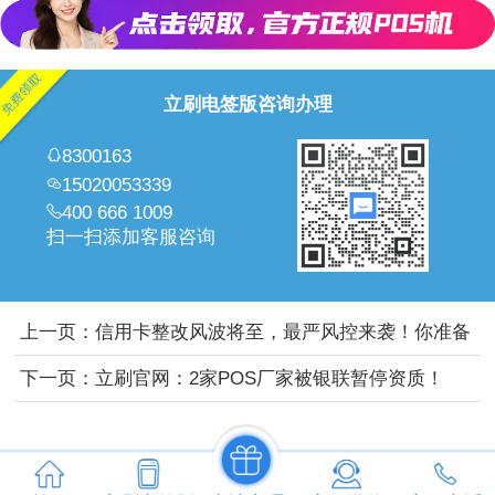
立刷电签版咨询办理
8300163
15020053339
400 666 1009
扫一扫添加客服咨询
上一页：
信用卡整改风波将至，最严风控来袭！你准备
好了吗？
下一页：
立刷官网：2家POS厂家被银联暂停资质！