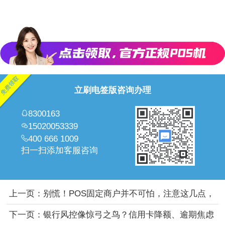
立刷电签版咨询办理
8300163
15020053339
400 666 1009
扫一扫添加客服咨询
上一页：
别慌！POS固定商户并不可怕，注意这几点，
让你用卡无忧。
下一页：
银行风控像惊弓之鸟？信用卡降额、逾期焦虑