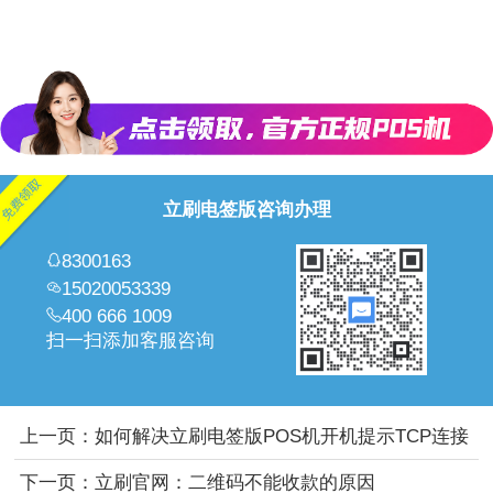
立刷电签版咨询办理
8300163
15020053339
400 666 1009
扫一扫添加客服咨询
上一页：
如何解决立刷电签版POS机开机提示TCP连接
超时？
下一页：
立刷官网：二维码不能收款的原因