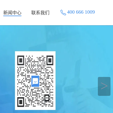
400 666 1009
新闻中心
联系我们
＞