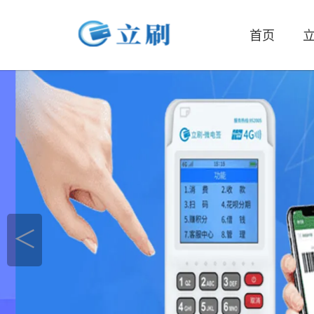
首页
立
＜