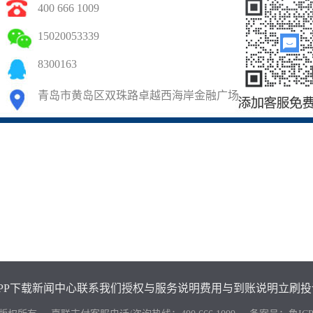
400 666 1009
15020053339
8300163
青岛市黄岛区双珠路卓越西海岸金融广场
PP下载
新闻中心
联系我们
授权与服务说明
费用与到账说明
立刷投