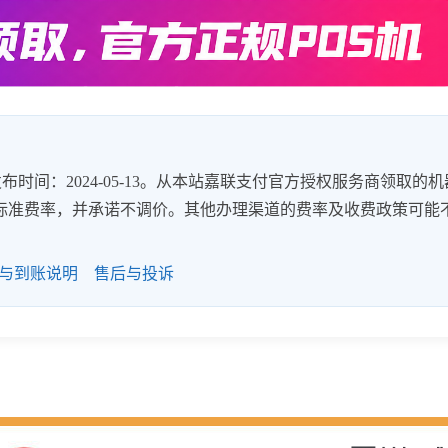
时间：2024-05-13。从本站嘉联支付官方授权服务商领取的机
8%的标准费率，并承诺不调价。其他办理渠道的费率及收费政策可能
与到账说明
售后与投诉