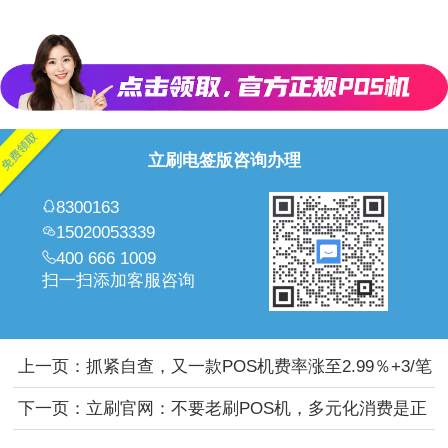
立刷电签版咨询办理
8300163
15020053339
400 666 1009
扫一扫添加客服咨询
上一页：
抓紧自查，又一款POS机费率涨至2.99％+3/笔
＋99元服务费
下一页：
立刷官网：不要老刷POS机，多元化消费是正