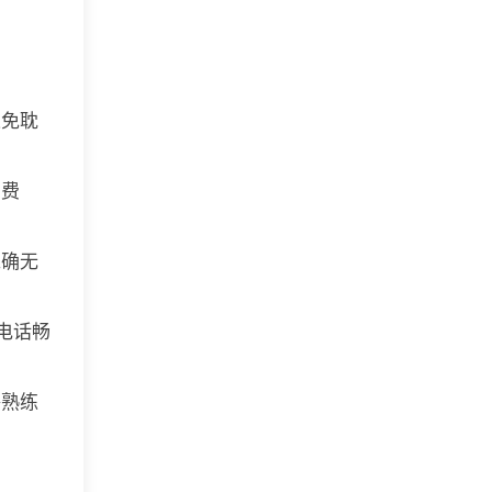
以免耽
、费
准确无
电话畅
够熟练