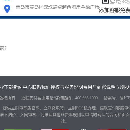
青岛市黄岛区双珠路卓越西海岸金融广场
靠谱？
PP下载
新闻中心
联系我们
授权与服务说明
费用与到账说明
立刷投
keji.com 版权所有 嘉联支付客服电话/咨询热线：
400 666 1009
备案号：
鲁ICP
，提供立刷电签版官网、立刷微电签、立刷POS机办理、嘉联支付客服
，并承诺不调价；入网审核、到账及其他非费率规则以申请时确认的合同和
途。