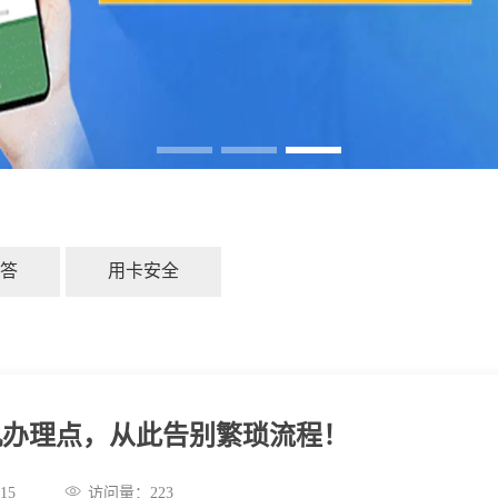
答
用卡安全
机办理点，从此告别繁琐流程！
:40:15
访问量：
223