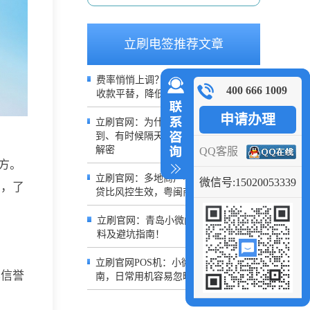
立刷电签推荐文章
费率悄悄上调？不用继续吃亏，0.38%
400 666 1009
收款平替，降低日常经营成本
申请办理
立刷官网：为什么你的POS有时候秒
到、有时候隔天到？2026到账规则深度
解密
QQ客服
方。
立刷官网：多地商户中招！银盛POS借
微信号:15020053339
询，了
贷比风控生效，粤闽商户交易受限
立刷官网：青岛小微门店办理POS机材
料及避坑指南！
立刷官网POS机：小微商户收单避坑指
其信誉
南，日常用机容易忽略的风控细节