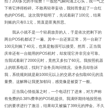
扣了200多元的手续费！一股怒气瞬间涌上心头，我一气之
下将它摔得粉碎。不敢再轻举妄动，我转而拿起了一台红
色的POS机。这次我学聪明了，先试着刷了100元，结果
到账的只有0.1元，简直是匪夷所思。
我从小就不是一个轻易放弃的人，于是依次把剩下的
两台POS机都试了一遍。其中一台还算正常，另一台刷了
100元到账了40元，也算是勉强可以接受。然而，正当我
庆幸还有一台能用的POS机时，却发现它并非完全可靠。
当我试着刷了2000元时，竟然又多扣了60元。我按照机器
上的联系电话，找到了业务员询问情况。业务员却告诉
我，系统规则就是刷1000元以上的交易才会扣取60元的流
量费。这解释让我更加郁闷，感觉像是被耍了一般。
正当我心情低落之时，一个电话打了进来，对方声称
有免费的0.38%费率的POS机提供。我满怀期待地按照他
们的要求进行了激活，结果却又被骗了399元的押金。不久