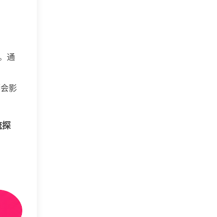
。通
都会影
流探