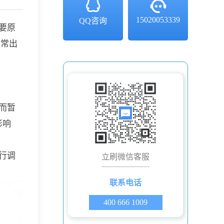
15020053339
QQ咨询
要原
正常出
而暂
影响
行调
立刷微信客服
联系电话
400 666 1009