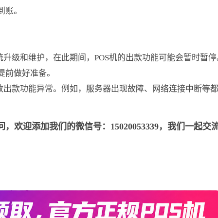
到账。
统升级和维护，在此期间，POS机的出款功能可能会暂时暂停
提前做好准备。
导致出款功能异常。例如，服务器出现故障、网络连接中断等
，欢迎添加我们的微信号：15020053339，我们一起交