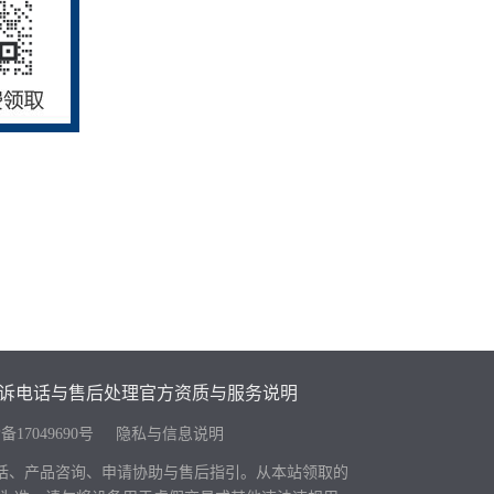
诉电话与售后处理
官方资质与服务说明
备17049690号
隐私与信息说明
电话、产品咨询、申请协助与售后指引。从本站领取的