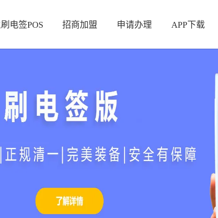
刷电签POS
招商加盟
申请办理
APP下载