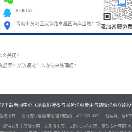
8300163
青岛市黄岛区双珠路卓越西海岸金融广场
么么关闭？
不良后果？又该通过什么办法来处理呢？
PP下载
新闻中心
联系我们
授权与服务说明
费用与到账说明
立刷投
keji.com 版权所有 嘉联支付客服电话/咨询热线：
400 666 1009
备案号：
鲁ICP
，提供立刷电签版官网、立刷微电签、立刷POS机办理、嘉联支付客服