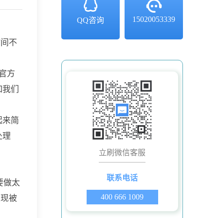
15020053339
QQ咨询
时间不
官方
如我们
起来简
处理
立刷微信客服
联系电话
要做太
400 666 1009
发现被