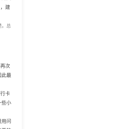
以，建
楚。总
合再次
因此最
银行卡
一些小
费用问