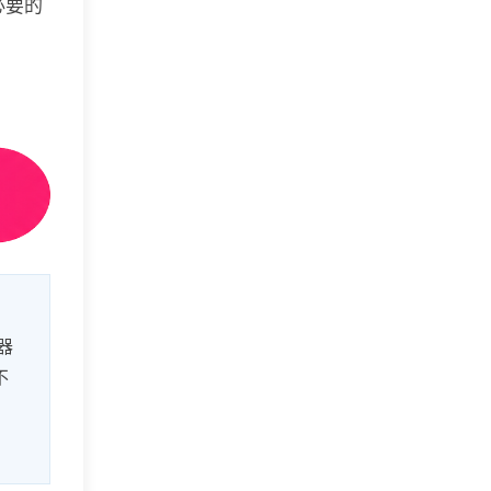
必要的
器
不