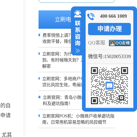
400 666 1009
立刷电签推荐文章
申请办理
费率悄悄上调？不用继续吃亏，0.38%
收款平替，降低日常经营成本
QQ客服
立刷官网：为什么你的POS有时候秒
微信号:15020053339
到、有时候隔天到？2026到账规则深度
解密
立刷官网：多地商户中招！银盛POS借
贷比风控生效，粤闽商户交易受限
立刷官网：青岛小微门店办理POS机材
料及避坑指南！
样的自
新申请
立刷官网POS机：小微商户收单避坑指
南，日常用机容易忽略的风控细节
，尤其