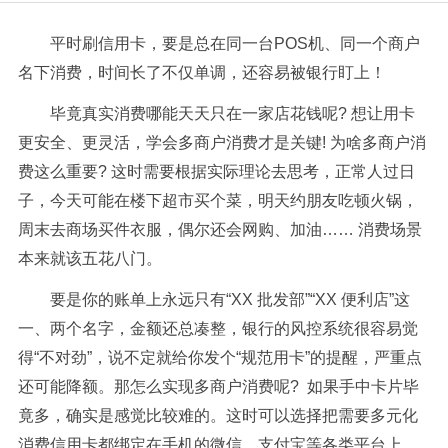
平时刷信用卡，要是总在同一台POS机、同一个商户
名下消费，时间长了不仅单调，还容易被银行盯上！
毕竟真实消费哪能天天只在一家店花钱呢? 想让用卡
更安全、更灵活，学会多商户消费才是关键! 为啥多商户消
费这么重要? 这时需要根据实际理论去思考，正常人过日
子，今天可能在楼下超市买个菜，明天约朋友吃顿火锅，
周末去商场买件衣服，偶尔还会网购、加油…… 消费场景
本来就该五花八门。
要是你的账单上永远只有“XX 批发部”“XX 便利店”这
一、两个名字，金额还总凑整，银行的风控系统很容易觉
得“不对劲”，说不定就给你发个“规范用卡”的提醒，严重点
还可能降额。那怎么实现多商户消费呢? 如果手中卡片毕
竟多，确实是感觉比较难的。这时可以选择把需要多元化
消费信用卡都绑定在手机的微信、支付宝等各类平台上，