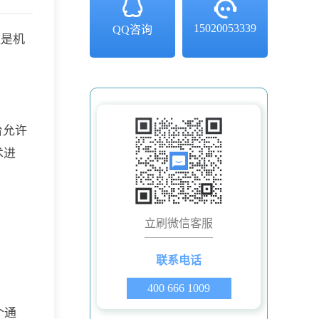
15020053339
QQ咨询
但是机
台允许
术进
立刷微信客服
联系电话
400 666 1009
个通