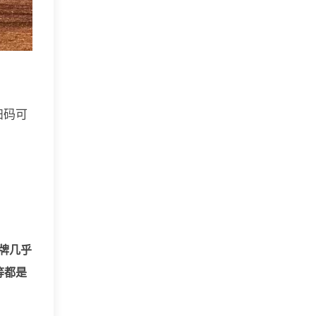
扫码可
牌几乎
等都是