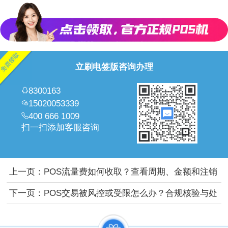
立刷电签版咨询办理
8300163
15020053339
400 666 1009
扫一扫添加客服咨询
上一页：
POS流量费如何收取？查看周期、金额和注销
规则
下一页：
POS交易被风控或受限怎么办？合规核验与处
理建议