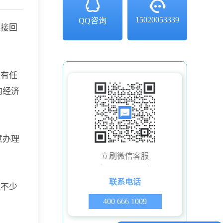
15020053339
QQ咨询
直接回
没有任
的经济
意办理
立刷微信客服
联系电话
藏不少
400 666 1009