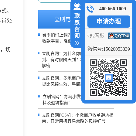
400 666 1009
方式、
立刷电签推荐文章
人员处
申请办理
QQ客服
费率悄悄上调？不用继续吃亏，0.38%
收款平替，降低日常经营成本
微信号:15020053339
销，切
立刷官网：为什么你的POS有时候秒
到、有时候隔天到？2026到账规则深度
解密
立刷官网：多地商户中招！银盛POS借
贷比风控生效，粤闽商户交易受限
立刷官网：青岛小微门店办理POS机材
料及避坑指南！
立刷官网POS机：小微商户收单避坑指
南，日常用机容易忽略的风控细节