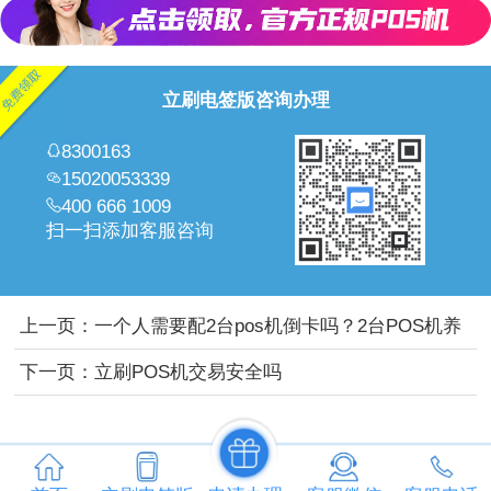
立刷电签版咨询办理
8300163
15020053339
400 666 1009
扫一扫添加客服咨询
上一页：
一个人需要配2台pos机倒卡吗？2台POS机养
卡有什么好处
下一页：
立刷POS机交易安全吗