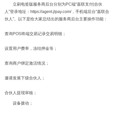
立刷电签版服务商后台分别为PC端“嘉联支付|合伙
人”登录地址：https://agent.jlpay.com/，手机端后台“嘉联合
伙人”。以下是给大家总结出的服务商后台主要操作功能：
查询POS终端交易记录交易明细；
设置用户费率，冻结押金等；
查询商户绑定激活情况；
邀请发展下级合伙人；
合伙人提现审核；
设备拨动；