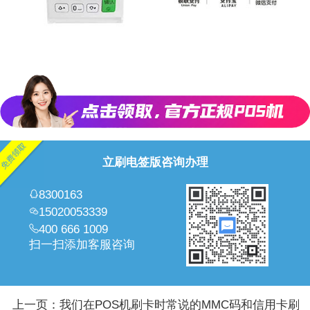
立刷电签版咨询办理
8300163
15020053339
400 666 1009
扫一扫添加客服咨询
上一页：
我们在POS机刷卡时常说的MMC码和信用卡刷