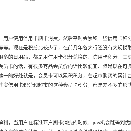
，用户使用信用卡刷卡消费，然后平时会累积一些信用卡积
等等。现在是积分比较少了，在前几年各大行还没有大规模
很多的日用品，都是用信用卡积分兑换的。信用卡积分，其
会员卡的话，有很多商品会员价的话比较便宜、但是现在可
唯一的好处就是，会员卡可以累积积分，在超市购买的累计
其实信用卡积分和超市的这种会员卡积分，都是差不多的形
牟利，当用户在标准商户刷卡消费的时候，pos机会跳码到优