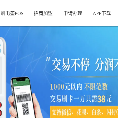
刷电签POS
招商加盟
申请办理
APP下载