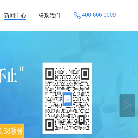
400 666 1009
新闻中心
联系我们
＞