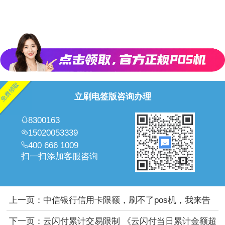
立刷电签版咨询办理
8300163
15020053339
400 666 1009
扫一扫添加客服咨询
上一页：
中信银行信用卡限额，刷不了pos机，我来告
诉你怎么回事
下一页：
云闪付累计交易限制 《云闪付当日累计金额超