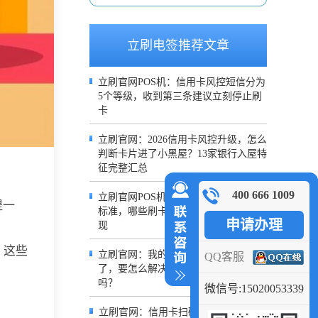
立刷电签推荐文章
立刷官网POS机：信用卡风控短信分为
5个等级，收到第三条建议立刻停止刷
卡
立刷官网：2026信用卡风控升级，怎么
判断卡片进了小黑屋？13家银行入屋特
征完整汇总
400 666 1009
立刷官网POS机：信用卡大额交易界定
提一
标准，哪些刷卡行为极易被误判疑似套
申请办理
现
，这些
立刷官网：我的信用卡额度被降低
QQ客服
了，要怎么解决，还可以恢复额度
吗？
微信号:15020053339
立刷官网：信用卡扫码付不了？掌握