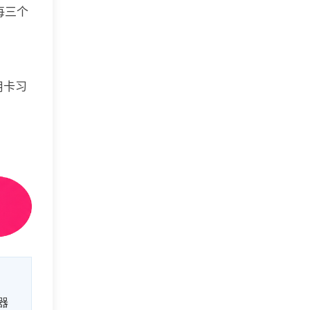
每三个
用卡习
器