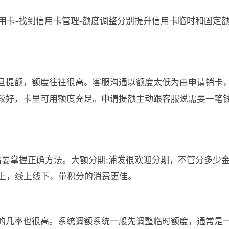
信用卡-找到信用卡管理-额度调整分别提升信用卡临时和固定额
旦提额，额度往往很高。客服沟通以额度太低为由申请销卡
较好，卡里可用额度充足。申请提额主动跟客服说需要一笔
需要掌握正确方法。大额分期:浦发很欢迎分期，不管分多少
以上，线上线下，带积分的消费更佳。
的几率也很高。系统调额系统一般先调整临时额度，通常是