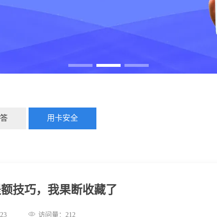
答
用卡安全
提额技巧，我果断收藏了
:49:23
访问量：
212