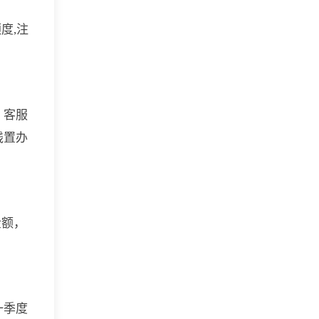
度,注
，客服
钱置办
金额，
一季度