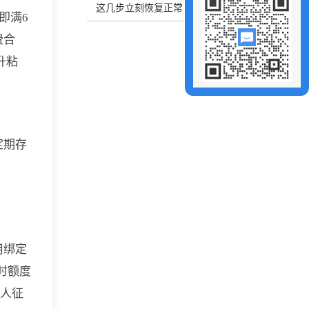
这几步立刻恢复正常
即满6
费合
升粘
定期存
用绑定
时额度
个人征