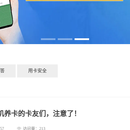
答
用卡安全
S机养卡的卡友们，注意了！
:34:57
访问量：
213