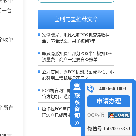
绑多个
同一台
立刷电签推荐文章
案例曝光：地推推销POS机套路收押
个收单
金，55台涉案，男子被判3年
暗藏隐形扣费！部分POS半年被扣199
流量费，商户一定要自查账单
立刷官网：办POS机别只图费率低，小
心碰到二清机钱拿不回来
400 666 1009
POS机官网：鲲鹏支付声明：严禁冒用
官方切机，谨防诈骗
申请办理
个所在
拉卡拉POS商户数量新规落地：昔日一
QQ客服
证50户已成历史，5户上限严控风控
微信号:15020053339