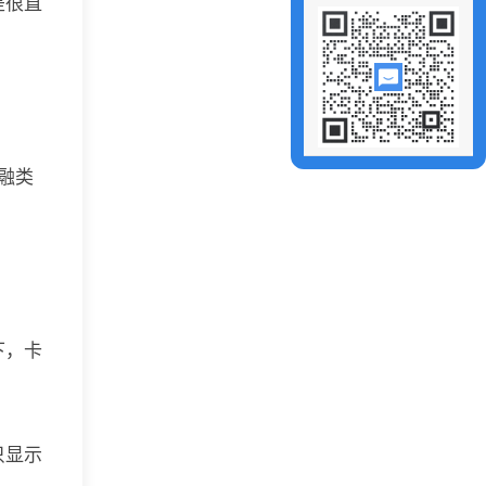
是很直
融类
下，卡
只显示