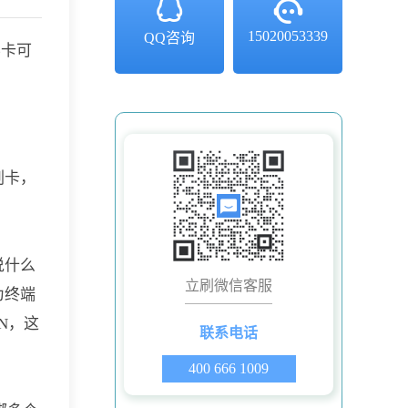
15020053339
QQ咨询
养卡可
刷卡，
说什么
立刷微信客服
为终端
N，这
联系电话
400 666 1009