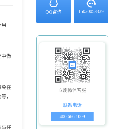
15020053339
QQ咨询
全用
程中做
避免在
立刷微信客服
物等，
联系电话
400 666 1009
参与任