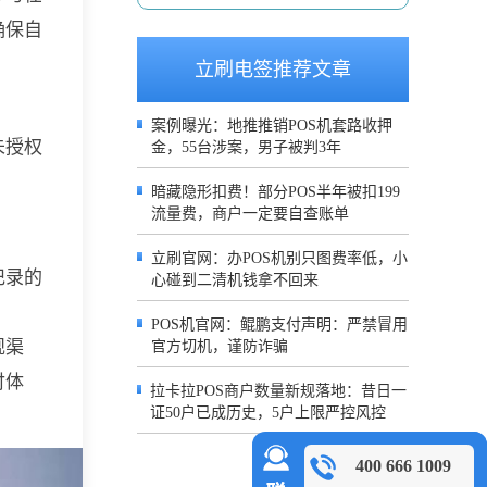
确保自
立刷电签推荐文章
案例曝光：地推推销POS机套路收押
未授权
金，55台涉案，男子被判3年
暗藏隐形扣费！部分POS半年被扣199
流量费，商户一定要自查账单
立刷官网：办POS机别只图费率低，小
记录的
心碰到二清机钱拿不回来
POS机官网：鲲鹏支付声明：严禁冒用
规渠
官方切机，谨防诈骗
付体
拉卡拉POS商户数量新规落地：昔日一
证50户已成历史，5户上限严控风控
400 666 1009