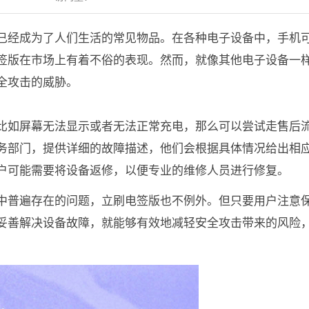
已经成为了人们生活的常见物品。在各种电子设备中，手机
签版在市场上有着不俗的表现。然而，就像其他电子设备一
全攻击的威胁。
比如屏幕无法显示或者无法正常充电，那么可以尝试走售后
务部门，提供详细的故障描述，他们会根据具体情况给出相
户可能需要将设备返修，以便专业的维修人员进行修复。
中普遍存在的问题，立刷电签版也不例外。但只要用户注意
妥善解决设备故障，就能够有效地减轻安全攻击带来的风险