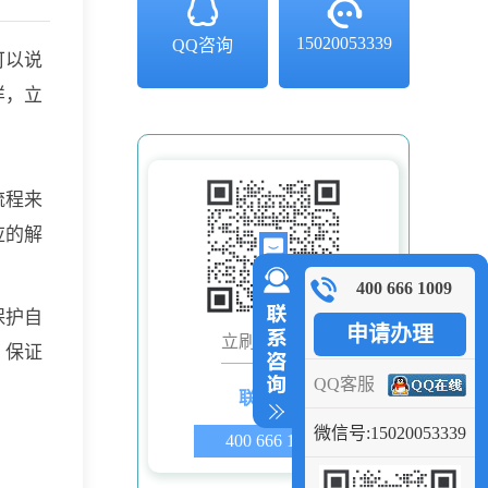
15020053339
QQ咨询
可以说
样，立
流程来
应的解
400 666 1009
保护自
申请办理
立刷微信客服
，保证
QQ客服
联系电话
微信号:15020053339
400 666 1009