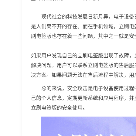
现代社会的科技发展日新月异，电子设备
是人们离不开的存在。而在手机领域，立刷电
刷电签版也存在着一些问题，其中之一就是安
如果用户发现自己的立刷电签版出现了故障，
解决问题。用户可以联系立刷电签版的售后服
决方案。如果问题无法在售后流程中解决，用
总的来说，安全攻击是电子设备使用过程
己的个人信息，定期更新系统和应用程序，并
立刷电签版的安全使用。