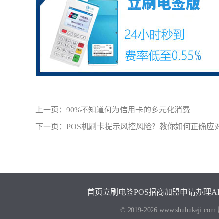
上一页：
90%不知道何为信用卡的多元化消费
下一页：
POS机刷卡提示风控风险？教你如何正确应
首页
立刷电签POS
招商加盟
申请办理
A
© 2019-2026 www.shuhu