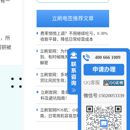
金有一
立刷电签推荐文章
费率悄悄上调？不用继续吃亏，0.38%
来，所
收款平替，降低日常经营成本
漏铜被
立刷官网：为什么你的POS有时候秒
400 666 1009
到、有时候隔天到？2026到账规则深度
解密
申请办理
立刷官网：多地商户中招！银盛POS借
贷比风控生效，粤闽商户交易受限
QQ客服
立刷官网：青岛小微门店办理POS机材
微信号:15020053339
料及避坑指南！
立刷官网POS机：小微商户收单避坑指
南，日常用机容易忽略的风控细节