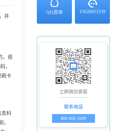
15020053339
QQ咨询
，并
的，很
跳码，
是刷卡
立刷微信客服
联系电话
信息科
400 666 1009
剧，