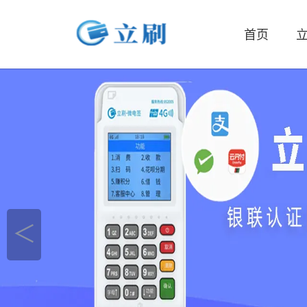
首页
立
＜