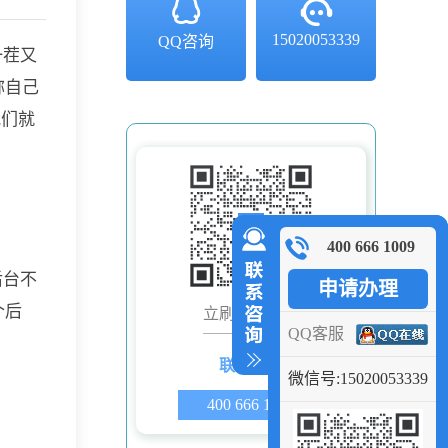
15020053339
QQ咨询
一茬又
称自己
我们就
。
400 666 1009
后台不
申请办理
个后
立刷微信客服
QQ客服
联系电话
微信号:15020053339
400 666 1009