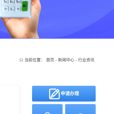
当前位置：
首页
-
新闻中心
-
行业资讯
申请办理