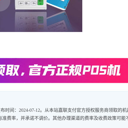
时间：2024-07-12。从本站嘉联支付官方授权服务商领取的机
8%的标准费率，并承诺不调价。其他办理渠道的费率及收费政策可能