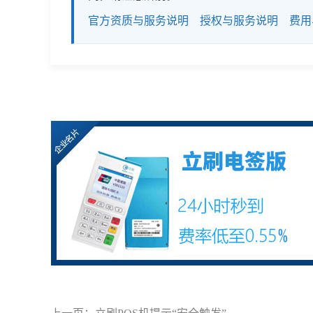
官方资质与服务说明
授权与服务说明
费用