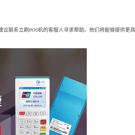
建议联系立刷POS机的客服人寻求帮助。他们将能够提供更