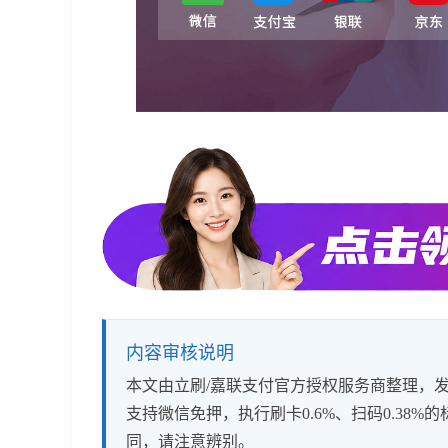
内容审核说明
本文由立刷/嘉联支付官方授权服务商整理，发布
支持微信免押，执行刷卡0.6%、扫码0.3
同，请注意辨别。