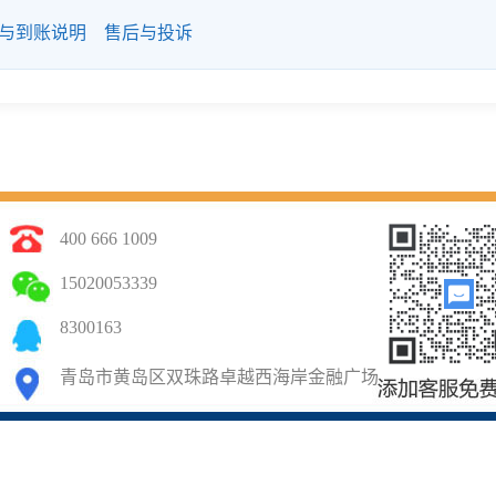
与到账说明
售后与投诉
400 666 1009
15020053339
8300163
青岛市黄岛区双珠路卓越西海岸金融广场