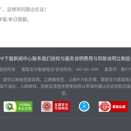
了，没想到问题出在这！
笔/单日限额。
PP下载
新闻中心
联系我们
授权与服务说明
费用与到账说明
立刷投
keji.com 版权所有 嘉联支付客服电话/咨询热线：
400 666 1009
备案号：
鲁ICP
，提供立刷电签版官网、立刷微电签、立刷POS机办理、嘉联支付客服
，并承诺不调价；入网审核、到账及其他非费率规则以申请时确认的合同和
途。