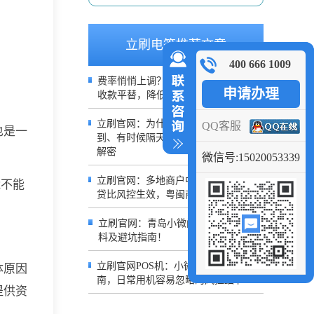
立刷电签推荐文章
400 666 1009
费率悄悄上调？不用继续吃亏，0.38%
申请办理
收款平替，降低日常经营成本
立刷官网：为什么你的POS有时候秒
QQ客服
也是一
到、有时候隔天到？2026到账规则深度
解密
微信号:15020053339
立刷官网：多地商户中招！银盛POS借
能不能
贷比风控生效，粤闽商户交易受限
立刷官网：青岛小微门店办理POS机材
料及避坑指南！
立刷官网POS机：小微商户收单避坑指
体原因
南，日常用机容易忽略的风控细节
提供资