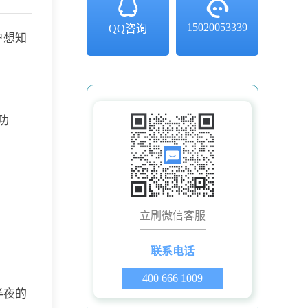
15020053339
QQ咨询
户想知
功
立刷微信客服
联系电话
400 666 1009
半夜的